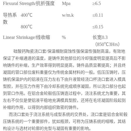
Flexural Strength/抗折强度
Mpa
≥6.5
导热系
400℃
w/m.k
≤0.11
数
800℃
≤0.15
Linear Shrinkage/线收缩
%
长宽0.3
（850℃3Hrs）
硅酸钙陶瓷浇口套/保温帽耐腐蚀性强保温性强耐高温，有效地
保证了补缩通道的温度，是铸件其他部位的冷却强度明显提高后不影
响铸件的补缩，生产效率得到明显提高，铸件品质显著提高；并且终
凝固的冒口部位废料重量仅为传统金属材料的一般。低压压铸时，压
铸机保温炉内的铝液在压力左右下由升液管经浇口杯浇口套进入模具
型腔，并在压力作用下由冷却系统完成顺序凝固，所以浇口部分也起
到冒口作用。在铝合金轮毂低压铸造过程中，浇注系统尤为重要，其
左右不仅仅是使铝液平稳地充满模具型腔，还将在毛坯凝固阶段起到
补缩的作用，以得到内部组织致密的铸件。
而浇口套处于浇注系统与成型系统的交界处，浇口套是铝合金轮毂
压铸系统的一个重要部件，犹如瓶颈，可称为压铸系统的咽喉，其结
构设计与选材对轮廓的充型与凝固有重要的影响。