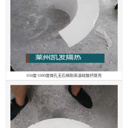
650度/1000度微孔无石棉耐高温硅酸钙管壳