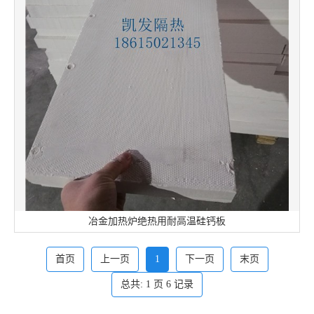
冶金加热炉绝热用耐高温硅钙板
首页
上一页
1
下一页
末页
总共:
1
页
6
记录