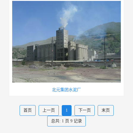
北元集团水泥厂
首页
上一页
1
下一页
末页
总共:
1
页
9
记录